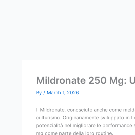
Skip
to
content
Mildronate 250 Mg: Un
By
/
March 1, 2026
Il Mildronate, conosciuto anche come meld
culturismo. Originariamente sviluppato in L
potenzialità nel migliorare le performance s
mg come parte della loro routine.