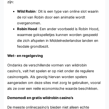
zijn:
Wild Robin
: Dit is een type van online slot waarin
de rol van Robin door een animatie wordt
overgenomen.
Robin Hood
: Een ander voorbeeld is Robin Hood,
waarmee gokspelletjes kunnen worden gespeeld
die zich afspelen in Middelnederlandse landen en
feodale grondbezit.
Wet- en regelgeving
Ondanks de verschillende vormen van wildrobin
casino’s, valt het spelen er op niet onder de reguliere
casinoregels. Als gevolg hiervan worden spelers
aangeraden om deze sites met zorg te gebruiken, vooral
als ze over een reële economische waarde beschikken.
Demomodi en gratis wildrobin casino’s
De meeste onlinecasino’s bieden niet alleen echte