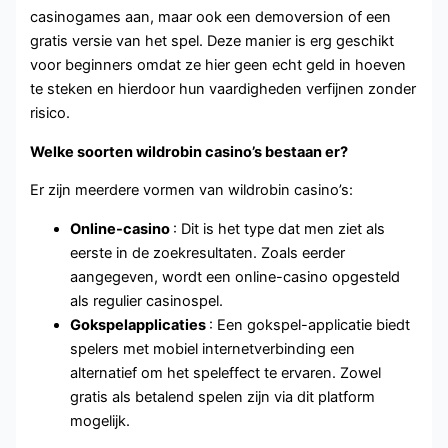
casinogames aan, maar ook een demoversion of een
gratis versie van het spel. Deze manier is erg geschikt
voor beginners omdat ze hier geen echt geld in hoeven
te steken en hierdoor hun vaardigheden verfijnen zonder
risico.
Welke soorten wildrobin casino’s bestaan er?
Er zijn meerdere vormen van wildrobin casino’s:
Online-casino
: Dit is het type dat men ziet als
eerste in de zoekresultaten. Zoals eerder
aangegeven, wordt een online-casino opgesteld
als regulier casinospel.
Gokspelapplicaties
: Een gokspel-applicatie biedt
spelers met mobiel internetverbinding een
alternatief om het speleffect te ervaren. Zowel
gratis als betalend spelen zijn via dit platform
mogelijk.