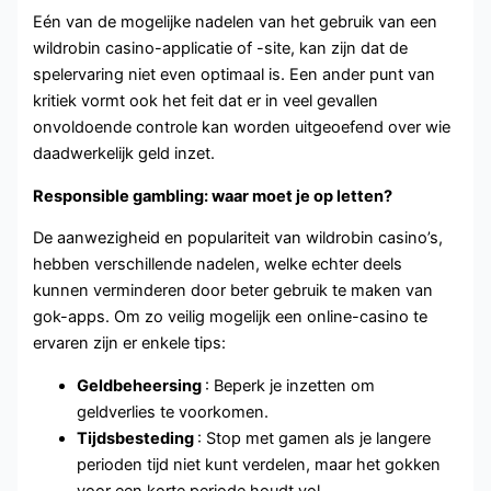
Eén van de mogelijke nadelen van het gebruik van een
wildrobin casino-applicatie of -site, kan zijn dat de
spelervaring niet even optimaal is. Een ander punt van
kritiek vormt ook het feit dat er in veel gevallen
onvoldoende controle kan worden uitgeoefend over wie
daadwerkelijk geld inzet.
Responsible gambling: waar moet je op letten?
De aanwezigheid en populariteit van wildrobin casino’s,
hebben verschillende nadelen, welke echter deels
kunnen verminderen door beter gebruik te maken van
gok-apps. Om zo veilig mogelijk een online-casino te
ervaren zijn er enkele tips:
Geldbeheersing
: Beperk je inzetten om
geldverlies te voorkomen.
Tijdsbesteding
: Stop met gamen als je langere
perioden tijd niet kunt verdelen, maar het gokken
voor een korte periode houdt vol.