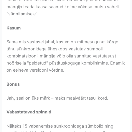
mängija teada kaasa saanud kolme võimsa mütsu vahelt
"sünnitamisele".
Kasum
Sama mis vastasel juhul, kasum on mitmesugune: kõrge
tänu sünkroonidega üheskoos vastutav sümboli
kombinatsiooni; mängija võib olla sunnitud vastutasust
nöörise ja "peidetud" püstituskoguga kombiinimine. Enamik
on eelneva versiooni võrdne.
Bonus
Jah, seal on üks märk – maksimaalväärt tasu: kord.
Vabastatavad spinnid
Näiteks 15 vabanemise sünkroonidega sümbolid ning