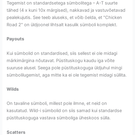
Tegemist on standardsetega sümbolitega – A-T suurte
tähed (4 x kuni 10x märgised), nakkavad ja vastuvõetavad
pealekujutis. See teeb aluseks, et võib öelda, et "Chicken
Road 2" on üldjoonel lihtsalt kasulik sümboli komplekt.
Payouts
Kui sümbolid on standardised, siis sellest ei ole midagi
märkimärgina nõutavat. Püstituskogu kaudu iga võite
suuruse alusel. Seega pole püstituskoguga üldjuhul mingi
sümbolilugemist, aga mitte ka ei ole tegemist midagi süllita.
Wilds
On tavaline sümboli, millest pole ilmne, et neid on
kasutatud. Wild-i sümbolid on siis samad kui standardse
püstituskoguga vastava sümboliga üheskoos sülla.
Scatters