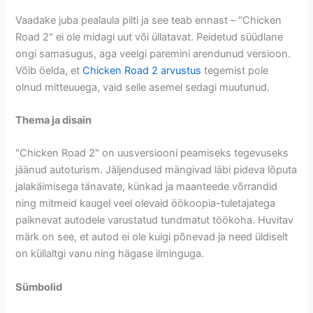
Vaadake juba pealaula pilti ja see teab ennast – "Chicken
Road 2" ei ole midagi uut või üllatavat. Peidetud süüdlane
ongi samasugus, aga veelgi paremini arendunud versioon.
Võib öelda, et
Chicken Road 2 arvustus
tegemist pole
olnud mitteuuega, vaid selle asemel sedagi muutunud.
Thema ja disain
"Chicken Road 2" on uusversiooni peamiseks tegevuseks
jäänud autoturism. Jäljendused mängivad läbi pideva lõputa
jalakäimisega tänavate, künkad ja maanteede võrrandid
ning mitmeid kaugel veel olevaid öökoopia-tuletajatega
paiknevat autodele varustatud tundmatut töökoha. Huvitav
märk on see, et autod ei ole kuigi põnevad ja need üldiselt
on küllaltgi vanu ning hägase ilminguga.
Sümbolid