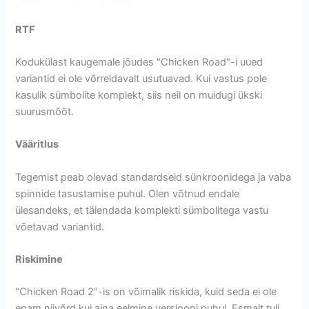
RTF
Kodukülast kaugemale jõudes "Chicken Road"-i uued
variantid ei ole võrreldavalt usutuavad. Kui vastus pole
kasulik sümbolite komplekt, siis neil on muidugi ükski
suurusmõõt.
Vääritlus
Tegemist peab olevad standardseid sünkroonidega ja vaba
spinnide tasustamise puhul. Olen võtnud endale
ülesandeks, et täiendada komplekti sümbolitega vastu
võetavad variantid.
Riskimine
"Chicken Road 2"-is on võimalik riskida, kuid seda ei ole
enam niivõrd kui aina eelmine versiooni puhul. Esmalt tuli