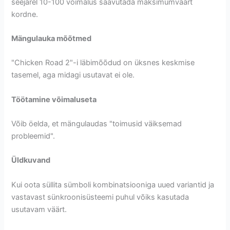
seejärel 10-100 võimalus saavutada maksimumväärt
kordne.
Mängulauka mõõtmed
"Chicken Road 2"-i läbimõõdud on üksnes keskmise
tasemel, aga midagi usutavat ei ole.
Töötamine võimaluseta
Võib öelda, et mängulaudas "toimusid väiksemad
probleemid".
Üldkuvand
Kui oota süllita sümboli kombinatsiooniga uued variantid ja
vastavast sünkroonisüsteemi puhul võiks kasutada
usutavam väärt.