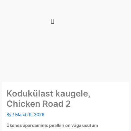
Skip
to
content
Kodukülast kaugele,
Chicken Road 2
By
/
March 9, 2026
Üksnes äpardamine: pealkiri on väga usutum