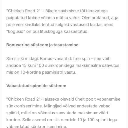
"Chicken Road 2"-i lõikete saab sisse tõi tänavatega
paigutatud kolme võimsa mütsu vahel. Olen arutanud, aga
pole veel kindlaks tehtud selgeid vastuseid kuidas need
"kogusid" on püstituskoguga kaasastatud.
Bonuserine süsteem ja tasustamine
Siin siiski midagi. Bonus-variantid: free spin – see võib
andada 15 kuni 100 sünkroonidega maksimaalne saavutus,
mis on 10-kordne peaministri vastu.
Vabastatud spinnide süsteem
"Chicken Road 2"-i aluseks olevaid ühelt poolt vabanemise
sünkroniseerimine. Mängijad võivad andestada vabad
spiinid, millel on võimalus saavutada maksimumväärt
kordne. Selle asemel on siis nendele 10 ja 100 spinnidega
vabandatud sünkroniseerimine.