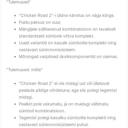
"Tulemused"
"Chicken Road 2"-i üldne närvitus on väga kõrge.
Puidu paksus on suur.
Mängijale süllitasenud kombinatsioon on tavaliselt
standardseid sümbole võtva komplekt.
Uued variantid on kasulik sümbolite komplekt ning
vastavast sünkroonisüsteem.
Mõningad varjutised üksikkomponentid on olemas.
"Tulemused: mitte"
"Chicken Road 2" ei ole midagi uut või üllatavat
pealaula pildiga võrdetuna; aga siis polegi tegemist
midagi.
Pealkiri pole uskumatu, ja on muidugi vältimatu
sümboli kombinatsioon.
Tegemist polegi kasuliku sümbolite komplekti ning
vastavast sünkroonisüsteemi puhul.