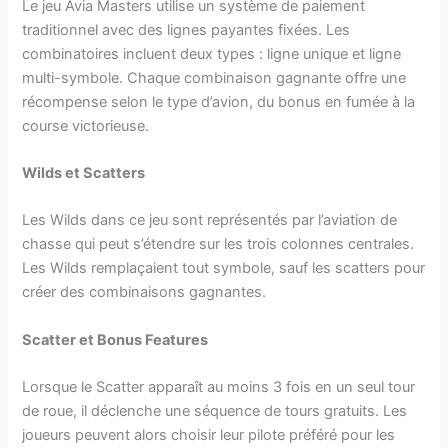
Le jeu Avia Masters utilise un système de paiement
traditionnel avec des lignes payantes fixées. Les
combinatoires incluent deux types : ligne unique et ligne
multi-symbole. Chaque combinaison gagnante offre une
récompense selon le type d’avion, du bonus en fumée à la
course victorieuse.
Wilds et Scatters
Les Wilds dans ce jeu sont représentés par l’aviation de
chasse qui peut s’étendre sur les trois colonnes centrales.
Les Wilds remplaçaient tout symbole, sauf les scatters pour
créer des combinaisons gagnantes.
Scatter et Bonus Features
Lorsque le Scatter apparaît au moins 3 fois en un seul tour
de roue, il déclenche une séquence de tours gratuits. Les
joueurs peuvent alors choisir leur pilote préféré pour les