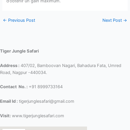
d’obtenir un gain maximum.
←
Previous Post
Next Post
→
Tiger Jungle Safari
Address :
407/02, Bamboovan Nagari, Bahadura Fata, Umred
Road, Nagpur -440034.
Contact
No. :
+91 8999733164
Email Id :
tigerjunglesafari@gmail.com
Visit:
www.tigerjunglesafari.com