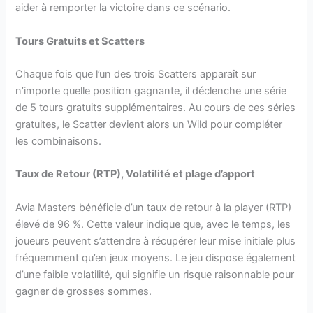
aider à remporter la victoire dans ce scénario.
Tours Gratuits et Scatters
Chaque fois que l’un des trois Scatters apparaît sur
n’importe quelle position gagnante, il déclenche une série
de 5 tours gratuits supplémentaires. Au cours de ces séries
gratuites, le Scatter devient alors un Wild pour compléter
les combinaisons.
Taux de Retour (RTP), Volatilité et plage d’apport
Avia Masters bénéficie d’un taux de retour à la player (RTP)
élevé de 96 %. Cette valeur indique que, avec le temps, les
joueurs peuvent s’attendre à récupérer leur mise initiale plus
fréquemment qu’en jeux moyens. Le jeu dispose également
d’une faible volatilité, qui signifie un risque raisonnable pour
gagner de grosses sommes.