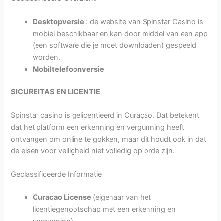
Desktopversie
: de website van Spinstar Casino is
mobiel beschikbaar en kan door middel van een app
(een software die je moet downloaden) gespeeld
worden.
Mobiltelefoonversie
SICUREITAS EN LICENTIE
Spinstar casino is gelicentieerd in Curaçao. Dat betekent
dat het platform een erkenning en vergunning heeft
ontvangen om online te gokken, maar dit houdt ook in dat
de eisen voor veiligheid niet volledig op orde zijn.
Geclassificeerde Informatie
Curacao License
(eigenaar van het
licentiegenootschap met een erkenning en