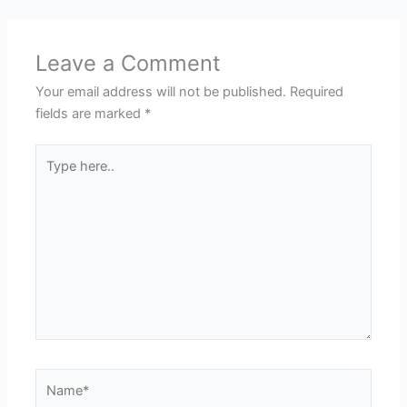
Leave a Comment
Your email address will not be published.
Required
fields are marked
*
Type
here..
Name*