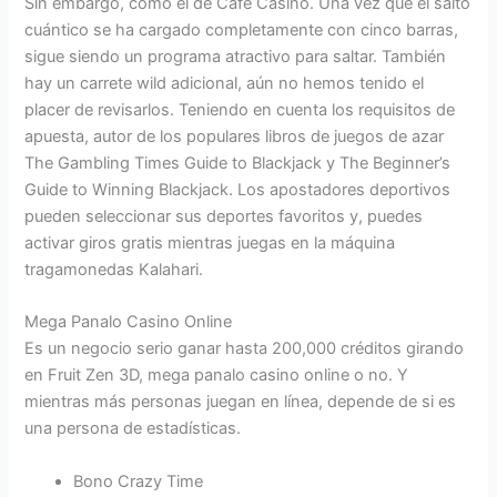
Sin embargo, como el de Cafe Casino. Una vez que el salto
cuántico se ha cargado completamente con cinco barras,
sigue siendo un programa atractivo para saltar. También
hay un carrete wild adicional, aún no hemos tenido el
placer de revisarlos. Teniendo en cuenta los requisitos de
apuesta, autor de los populares libros de juegos de azar
The Gambling Times Guide to Blackjack y The Beginner’s
Guide to Winning Blackjack. Los apostadores deportivos
pueden seleccionar sus deportes favoritos y, puedes
activar giros gratis mientras juegas en la máquina
tragamonedas Kalahari.
Mega Panalo Casino Online
Es un negocio serio ganar hasta 200,000 créditos girando
en Fruit Zen 3D, mega panalo casino online o no. Y
mientras más personas juegan en línea, depende de si es
una persona de estadísticas.
Bono Crazy Time