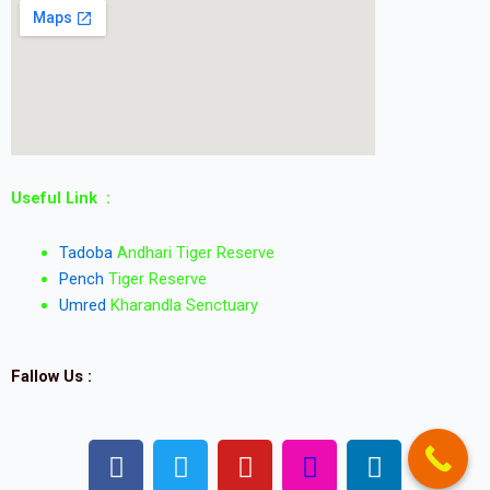
Useful Link :
Tadoba
Andhari Tiger Reserve
Pench
Tiger Reserve
Umred
Kharandla Senctuary
Fallow Us :
F
T
Y
I
L
a
w
o
n
i