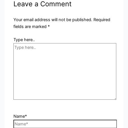
Leave a Comment
Your email address will not be published.
Required
fields are marked
*
Type here..
Name*