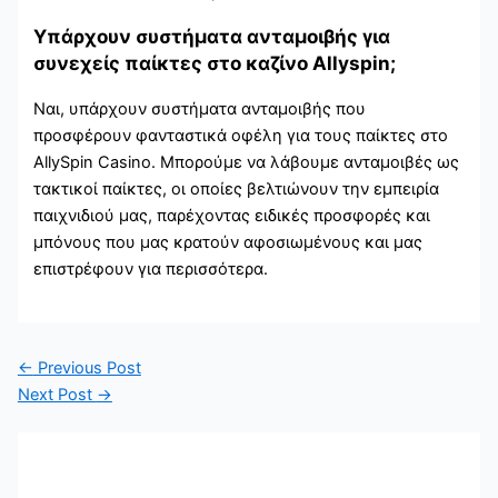
Υπάρχουν συστήματα ανταμοιβής για
συνεχείς παίκτες στο καζίνο Allyspin;
Ναι, υπάρχουν συστήματα ανταμοιβής που
προσφέρουν φανταστικά οφέλη για τους παίκτες στο
AllySpin Casino. Μπορούμε να λάβουμε ανταμοιβές ως
τακτικοί παίκτες, οι οποίες βελτιώνουν την εμπειρία
παιχνιδιού μας, παρέχοντας ειδικές προσφορές και
μπόνους που μας κρατούν αφοσιωμένους και μας
επιστρέφουν για περισσότερα.
←
Previous Post
Next Post
→