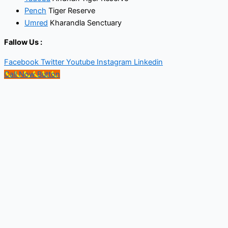
Pench
Tiger Reserve
Umred
Kharandla Senctuary
Fallow Us :
Facebook
Twitter
Youtube
Instagram
Linkedin
Call Now Button