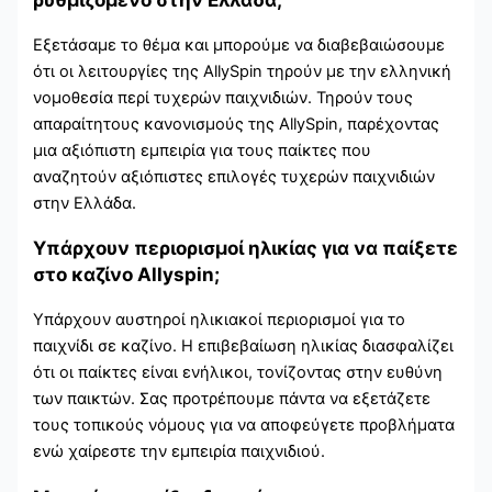
Εξετάσαμε το θέμα και μπορούμε να διαβεβαιώσουμε
ότι οι λειτουργίες της AllySpin τηρούν με την ελληνική
νομοθεσία περί τυχερών παιχνιδιών. Τηρούν τους
απαραίτητους κανονισμούς της AllySpin, παρέχοντας
μια αξιόπιστη εμπειρία για τους παίκτες που
αναζητούν αξιόπιστες επιλογές τυχερών παιχνιδιών
στην Ελλάδα.
Υπάρχουν περιορισμοί ηλικίας για να παίξετε
στο καζίνο Allyspin;
Υπάρχουν αυστηροί ηλικιακοί περιορισμοί για το
παιχνίδι σε καζίνο. Η επιβεβαίωση ηλικίας διασφαλίζει
ότι οι παίκτες είναι ενήλικοι, τονίζοντας στην ευθύνη
των παικτών. Σας προτρέπουμε πάντα να εξετάζετε
τους τοπικούς νόμους για να αποφεύγετε προβλήματα
ενώ χαίρεστε την εμπειρία παιχνιδιού.