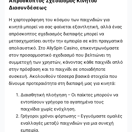
Απρόσκοπτος Σχεδιασμός Κινητού
Διασυνδέσεως
Η χαρτογράφηση του κόσμου των παιχνιδιών για
κινητά μπορεί να σας φαίνεται εξαντλητική, αλλά ένας
απρόσκοπτος σχεδιασμός διεπαφής μπορεί να
μετασχηματίσει αυτήν την εμπειρία σε κάτι πραγματικά
απολαυστικό. Στο AllySpin Casino, επικεντρωνόμαστε
στον προσαρμοστικό σχεδιασμό που βελτιώνει τη
συμμετοχή των χρηστών, κάνοντας κάθε παιχνίδι απλό
στην πρόσβαση και το παιχνίδι σε οποιαδήποτε
συσκευή. Ακολουθούν τέσσερα βασικά στοιχεία που
δίνουμε προτεραιότητα στη διεπαφή μας για κινητά:
Διαισθητική πλοήγηση – Οι παίκτες μπορούν να
εντοπίσουν γρήγορα τα αγαπημένα τους
παιχνίδια χωρίς ενόχληση.
Γρήγοροι χρόνοι φόρτωσης – Εγγυόμαστε ομαλές
εναλλαγές μεταξύ παιχνιδιών για μια συνεχή
εμπειρία.