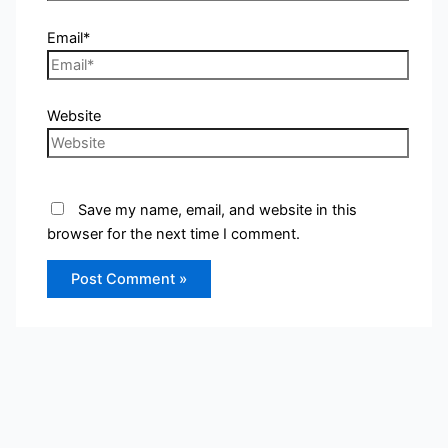
Email*
Website
Save my name, email, and website in this
browser for the next time I comment.