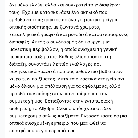
όχι μόνο ελκύει αλλά και συγκρατεί το ενδιαφέρον
τους. Έχουμε κατασκευάσει ένα σκηνικό που
εμβαθύνει τους παίκτες σε ένα γοητευτικό μείγμα
οπτικής αισθητικής, με ζωντανά χρώματα,
καταπληκτικά γραφικά και μεθοδικά κατασκευασμένες
διεπαφές. Αυτός ο συνδυασμός δημιουργεί μια
μαγευτική περιβάλλον, η οποία ενισχύει τη γενική
περιπέτεια παιξίματος. Καθώς ελίσσόμαστε στη
διάταξη, συναντάμε λεπτές εναλλαγές και
σαγηνευτικά γραφικά που μας ωθούν πιο βαθιά στον
χώρο των παιξίματος. Αυτά τα εικαστικά στοιχεία όχι
μόνο δίνουν μια απόλαυση για τα οφθαλμούς, αλλά
προσθέτουν επίσης στην ικανοποίηση και την
συμμετοχή μας. Εστιάζοντας στην εντυπωσιακή
αισθητική, το AllySpin Casino υπόσχεται ότι δεν
συμμετέχουμε απλώς παιξίματα. Εντασσόμαστε σε μια
οπτικά ενισχυμένη εμπειρία που μας ωθεί να
επιστρέφουμε για περισσότερο.