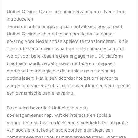
Unibet Casino: De online gamingervaring naar Nederland
introduceren
Terwijl de online omgeving zich ontwikkelt, positioneert
Unibet Casino zich strategisch om de online game-
ervaring voor Nederlandse spelers te transformeren. Ik zie
een grote verschuiving waarbij mobiel gamen essentieel
wordt voor bereikbaarheid en engagement. Dit platform
biedt een naadloze gebruikersinterface en integreert
moderne technologie die de mobiele game-ervaring
optimaliseert. Het is een doordachte zet om ervoor te
zorgen dat spelers zich altijd en overal kunnen verdiepen in
een dynamische game-ervaring.
Bovendien bevordert Unibet een sterke
spelersgemeenschap, wat de interactie en sociale
verbondenheid tussen deelnemers versterkt. De integratie
van sociale functies en scoreborden stimuleert een
competitieve maar ook samenwerkende sfeer. Door deze