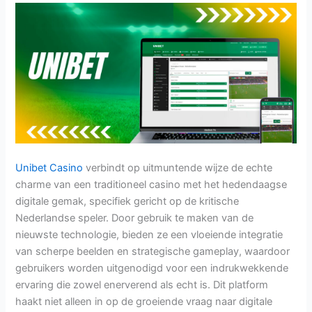
Unibet Casino
verbindt op uitmuntende wijze de echte
charme van een traditioneel casino met het hedendaagse
digitale gemak, specifiek gericht op de kritische
Nederlandse speler. Door gebruik te maken van de
nieuwste technologie, bieden ze een vloeiende integratie
van scherpe beelden en strategische gameplay, waardoor
gebruikers worden uitgenodigd voor een indrukwekkende
ervaring die zowel enerverend als echt is. Dit platform
haakt niet alleen in op de groeiende vraag naar digitale