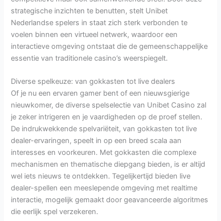
strategische inzichten te benutten, stelt Unibet
Nederlandse spelers in staat zich sterk verbonden te
voelen binnen een virtueel netwerk, waardoor een
interactieve omgeving ontstaat die de gemeenschappelijke
essentie van traditionele casino’s weerspiegelt.
Diverse spelkeuze: van gokkasten tot live dealers
Of je nu een ervaren gamer bent of een nieuwsgierige
nieuwkomer, de diverse spelselectie van Unibet Casino zal
je zeker intrigeren en je vaardigheden op de proef stellen.
De indrukwekkende spelvariëteit, van gokkasten tot live
dealer-ervaringen, speelt in op een breed scala aan
interesses en voorkeuren. Met gokkasten die complexe
mechanismen en thematische diepgang bieden, is er altijd
wel iets nieuws te ontdekken. Tegelijkertijd bieden live
dealer-spellen een meeslepende omgeving met realtime
interactie, mogelijk gemaakt door geavanceerde algoritmes
die eerlijk spel verzekeren.