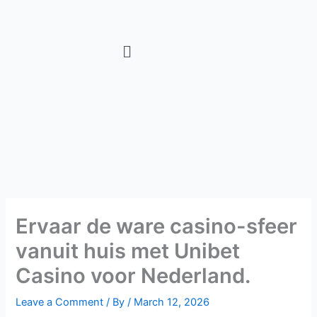
Skip
to
content
Ervaar de ware casino-sfeer
vanuit huis met Unibet
Casino voor Nederland.
Leave a Comment
/ By
/
March 12, 2026