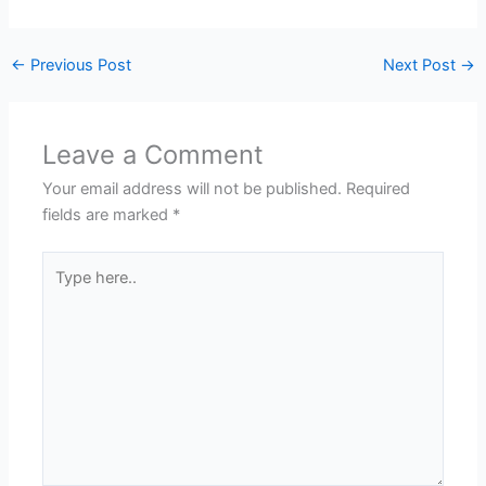
←
Previous Post
Next Post
→
Leave a Comment
Your email address will not be published.
Required
fields are marked
*
Type
here..