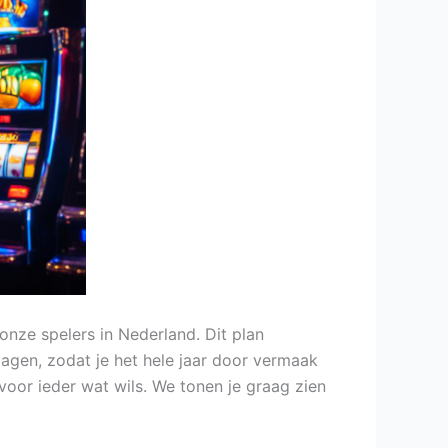
nze spelers in Nederland. Dit plan
gen, zodat je het hele jaar door vermaak
voor ieder wat wils. We tonen je graag zien