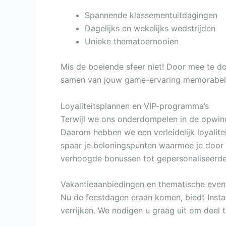
Spannende klassementuitdagingen
Dagelijks en wekelijks wedstrijden
Unieke thematoernooien
Mis de boeiende sfeer niet! Door mee te d
samen van jouw game-ervaring memorabele
Loyaliteitsplannen en VIP-programma’s
Terwijl we ons onderdompelen in de opwind
Daarom hebben we een verleidelijk loyalite
spaar je beloningspunten waarmee je door o
verhoogde bonussen tot gepersonaliseerde p
Vakantieaanbiedingen en thematische eve
Nu de feestdagen eraan komen, biedt Inst
verrijken. We nodigen u graag uit om deel