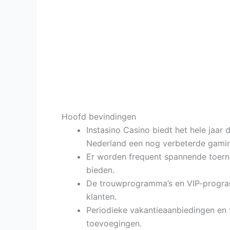
Hoofd bevindingen
Instasino Casino biedt het hele jaa
Nederland een nog verbeterde gamin
Er worden frequent spannende toerno
bieden.
De trouwprogramma’s en VIP-progra
klanten.
Periodieke vakantieaanbiedingen en 
toevoegingen.