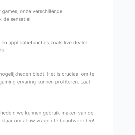
er games, onze verschillende
 de sensatie!
n applicatiefuncties zoals live dealer
en.
gelijkheden biedt. Het is cruciaal om te
gaming ervaring kunnen profiteren. Laat
jkheden: we kunnen gebruik maken van de
an klaar om al uw vragen te beantwoorden!