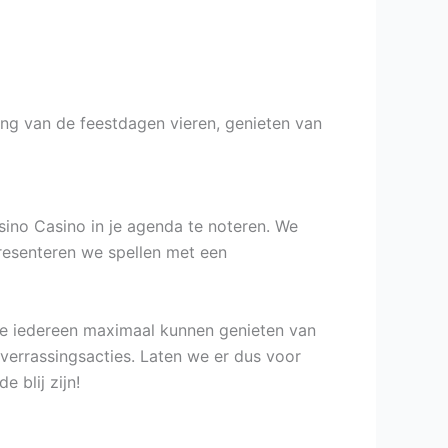
ing van de feestdagen vieren, genieten van
sino Casino in je agenda te noteren. We
resenteren we spellen met een
t we iedereen maximaal kunnen genieten van
verrassingsacties. Laten we er dus voor
 blij zijn!