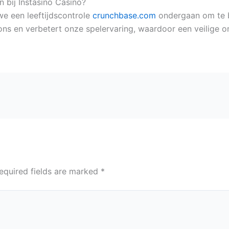
n bij Instasino Casino?
we een leeftijdscontrole
crunchbase.com
ondergaan om te be
ons en verbetert onze spelervaring, waardoor een veilige 
equired fields are marked
*