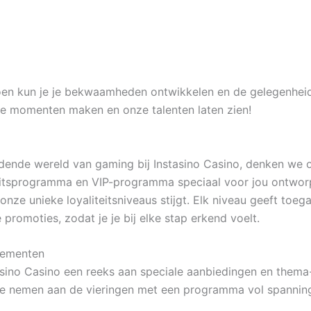
oen kun je je bekwaamheden ontwikkelen en de gelegenheid 
 momenten maken en onze talenten laten zien!
ende wereld van gaming bij Instasino Casino, denken we oo
itsprogramma en VIP-programma speciaal voor jou ontworpen. 
nze unieke loyaliteitsniveaus stijgt. Elk niveau geeft toeg
romoties, zodat je je bij elke stap erkend voelt.
nementen
asino Casino een reeks aan speciale aanbiedingen en them
 te nemen aan de vieringen met een programma vol spannin