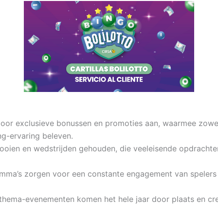
r door exclusieve bonussen en promoties aan, waarmee zowel
g-ervaring beleven.
oien en wedstrijden gehouden, die veeleisende opdrachten
mma’s zorgen voor een constante engagement van spelers
thema-evenementen komen het hele jaar door plaats en cre