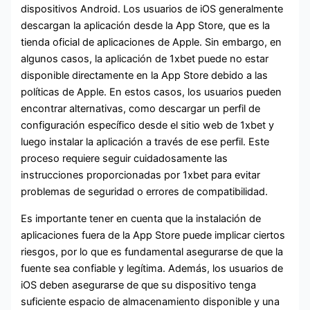
dispositivos Android. Los usuarios de iOS generalmente
descargan la aplicación desde la App Store, que es la
tienda oficial de aplicaciones de Apple. Sin embargo, en
algunos casos, la aplicación de 1xbet puede no estar
disponible directamente en la App Store debido a las
políticas de Apple. En estos casos, los usuarios pueden
encontrar alternativas, como descargar un perfil de
configuración específico desde el sitio web de 1xbet y
luego instalar la aplicación a través de ese perfil. Este
proceso requiere seguir cuidadosamente las
instrucciones proporcionadas por 1xbet para evitar
problemas de seguridad o errores de compatibilidad.
Es importante tener en cuenta que la instalación de
aplicaciones fuera de la App Store puede implicar ciertos
riesgos, por lo que es fundamental asegurarse de que la
fuente sea confiable y legítima. Además, los usuarios de
iOS deben asegurarse de que su dispositivo tenga
suficiente espacio de almacenamiento disponible y una