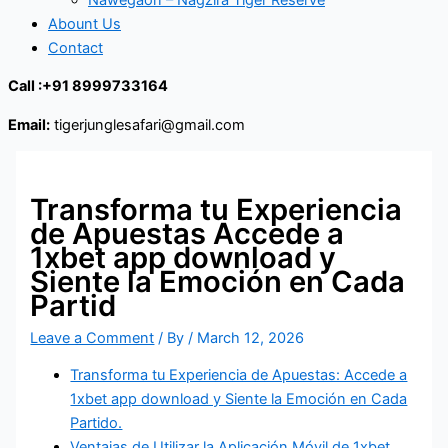
Abount Us
Contact
Call :+91 8999733164
Email:
tigerjunglesafari@gmail.com
Transforma tu Experiencia
de Apuestas Accede a
1xbet app download y
Siente la Emoción en Cada
Partid
Leave a Comment
/ By
/
March 12, 2026
Transforma tu Experiencia de Apuestas: Accede a
1xbet app download y Siente la Emoción en Cada
Partido.
Ventajas de Utilizar la Aplicación Móvil de 1xbet