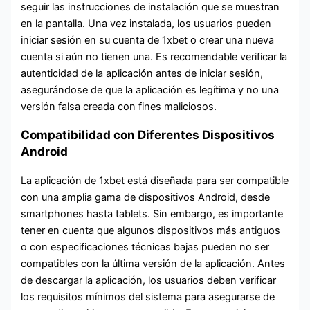
seguir las instrucciones de instalación que se muestran
en la pantalla. Una vez instalada, los usuarios pueden
iniciar sesión en su cuenta de 1xbet o crear una nueva
cuenta si aún no tienen una. Es recomendable verificar la
autenticidad de la aplicación antes de iniciar sesión,
asegurándose de que la aplicación es legítima y no una
versión falsa creada con fines maliciosos.
Compatibilidad con Diferentes Dispositivos
Android
La aplicación de 1xbet está diseñada para ser compatible
con una amplia gama de dispositivos Android, desde
smartphones hasta tablets. Sin embargo, es importante
tener en cuenta que algunos dispositivos más antiguos
o con especificaciones técnicas bajas pueden no ser
compatibles con la última versión de la aplicación. Antes
de descargar la aplicación, los usuarios deben verificar
los requisitos mínimos del sistema para asegurarse de