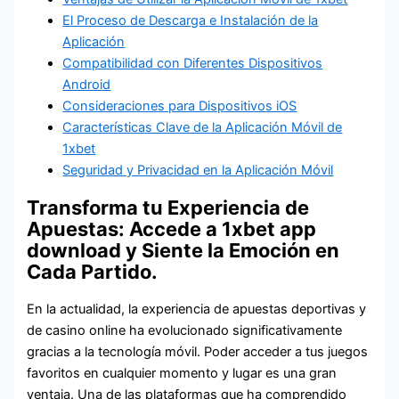
El Proceso de Descarga e Instalación de la
Aplicación
Compatibilidad con Diferentes Dispositivos
Android
Consideraciones para Dispositivos iOS
Características Clave de la Aplicación Móvil de
1xbet
Seguridad y Privacidad en la Aplicación Móvil
Transforma tu Experiencia de
Apuestas: Accede a 1xbet app
download y Siente la Emoción en
Cada Partido.
En la actualidad, la experiencia de apuestas deportivas y
de casino online ha evolucionado significativamente
gracias a la tecnología móvil. Poder acceder a tus juegos
favoritos en cualquier momento y lugar es una gran
ventaja. Una de las plataformas que ha comprendido