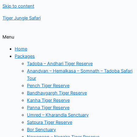
Skip to content
Tiger Jungle Safari
Menu
Home
Packages
Tadoba – Andhari Tiger Reserve
Anandvan – Hemalkasa – Somnath – Tadoba Safari
Tour
Pench Tiger Reserve
Bandhavgargh Tiger Reserve
Kanha Tiger Reserve
Panna Tiger Reserve
Umred – Kharandla Senctuary
Satpura Tiger Reserve
Bor Senctuary
Nawegaon – Nagzira Tiger Reserve