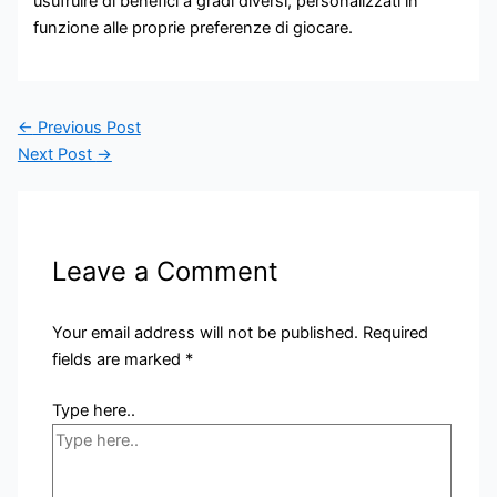
usufruire di benefici a gradi diversi, personalizzati in
funzione alle proprie preferenze di giocare.
←
Previous Post
Next Post
→
Leave a Comment
Your email address will not be published.
Required
fields are marked
*
Type here..