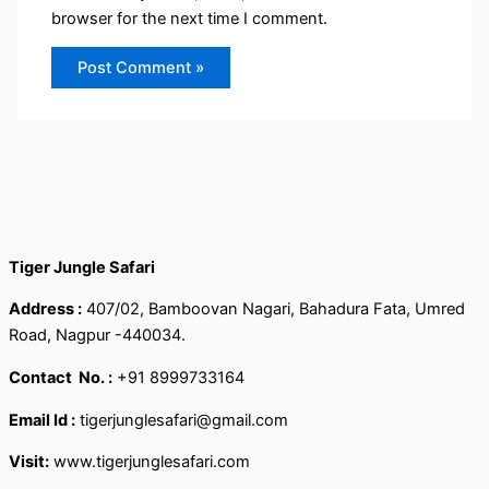
browser for the next time I comment.
Tiger Jungle Safari
Address :
407/02, Bamboovan Nagari, Bahadura Fata, Umred
Road, Nagpur -440034.
Contact
No. :
+91 8999733164
Email Id :
tigerjunglesafari@gmail.com
Visit:
www.tigerjunglesafari.com