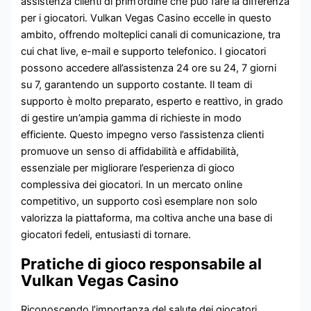
assistenza clienti di prim’ordine che può fare la differenza
per i giocatori. Vulkan Vegas Casino eccelle in questo
ambito, offrendo molteplici canali di comunicazione, tra
cui chat live, e-mail e supporto telefonico. I giocatori
possono accedere all’assistenza 24 ore su 24, 7 giorni
su 7, garantendo un supporto costante. Il team di
supporto è molto preparato, esperto e reattivo, in grado
di gestire un’ampia gamma di richieste in modo
efficiente. Questo impegno verso l’assistenza clienti
promuove un senso di affidabilità e affidabilità,
essenziale per migliorare l’esperienza di gioco
complessiva dei giocatori. In un mercato online
competitivo, un supporto così esemplare non solo
valorizza la piattaforma, ma coltiva anche una base di
giocatori fedeli, entusiasti di tornare.
Pratiche di gioco responsabile al
Vulkan Vegas Casino
Riconoscendo l’importanza del salute dei giocatori,