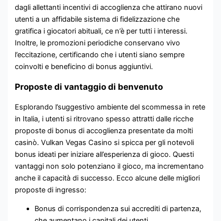
dagli allettanti incentivi di accoglienza che attirano nuovi
utenti a un affidabile sistema di fidelizzazione che
gratifica i giocatori abituali, ce n’è per tutti i interessi.
Inoltre, le promozioni periodiche conservano vivo
l’eccitazione, certificando che i utenti siano sempre
coinvolti e beneficino di bonus aggiuntivi.
Proposte di vantaggio di benvenuto
Esplorando l’suggestivo ambiente del scommessa in rete
in Italia, i utenti si ritrovano spesso attratti dalle ricche
proposte di bonus di accoglienza presentate da molti
casinò. Vulkan Vegas Casino si spicca per gli notevoli
bonus ideati per iniziare all’esperienza di gioco. Questi
vantaggi non solo potenziano il gioco, ma incrementano
anche il capacità di successo. Ecco alcune delle migliori
proposte di ingresso:
Bonus di corrispondenza sui accrediti di partenza,
che aumentano i capitali dei utenti.